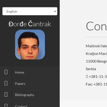
Con
Đorđe Čantrak
Mašinski fak
Kraljice Mari
11000 Beog
Serbia
Home
+381-11-3
Papers
Fax: +381-1
Bibliography
Contact