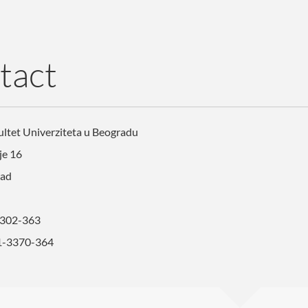
tact
ultet Univerziteta u Beogradu
je 16
rad
302-363
1-3370-364